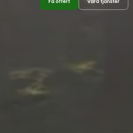
Få offert
Våra tjänster